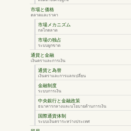
市場と価格
ตลาดและราคา
市場メカニズム
กลไกตลาด
市場の独占
ระบบผูกขาด
通貨と金融
เงินตราและการเงิน
通貨と為替
เงินตราและการแลกเปลี่ยน
金融制度
ระบบการเงิน
中央銀行と金融政策
ธนาคารกลางและนโยบายด้านการเงิน
国際通貨体制
ระบบเงินตราระหว่างประเทศ
貿易