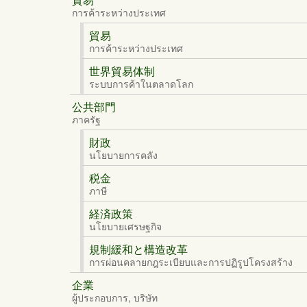
การค้าระหว่างประเทศ
貿易
การค้าระหว่างประเทศ
世界貿易体制
ระบบการค้าในตลาดโลก
公共部門
ภาครัฐ
財政
นโยบายการคลัง
税金
ภาษี
経済政策
นโยบายเศรษฐกิจ
規制緩和と構造改革
การผ่อนคลายกฎระเบียบและการปฏิรูปโครงสร้าง
企業
ผู้ประกอบการ, บริษัท