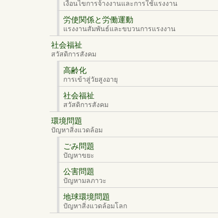
เงื่อนไขการจ้างงานและการใช้แรงงาน
労使関係と労働運動
แรงงานสัมพันธ์และขบวนการแรงงาน
社会福祉
สวัสดิการสังคม
高齢化
การเข้าสู่วัยสูงอายุ
社会福祉
สวัสดิการสังคม
環境問題
ปัญหาสิ่งแวดล้อม
ごみ問題
ปัญหาขยะ
公害問題
ปัญหามลภาวะ
地球環境問題
ปัญหาสิ่งแวดล้อมโลก