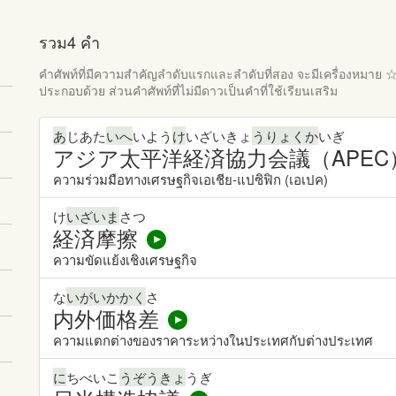
รวม4 คำ
คำศัพท์ที่มีความสำคัญลำดับแรกและลำดับที่สอง จะมีเครื่องหมาย
ประกอบด้วย ส่วนคำศัพท์ที่ไม่มีดาวเป็นคำที่ใช้เรียนเสริม
あ
じあた
いへ
いよう
け
いざいきょ
うりょくか
いぎ
アジア太平洋経済協力会議（APEC
ความร่วมมือทางเศรษฐกิจเอเชีย-แปซิฟิก (เอเปค)
け
いざいま
さつ
経済摩擦
ความขัดแย้งเชิงเศรษฐกิจ
な
いがいかかく
さ
内外価格差
ความแตกต่างของราคาระหว่างในประเทศกับต่างประเทศ
に
ちべいこ
うぞうきょ
うぎ