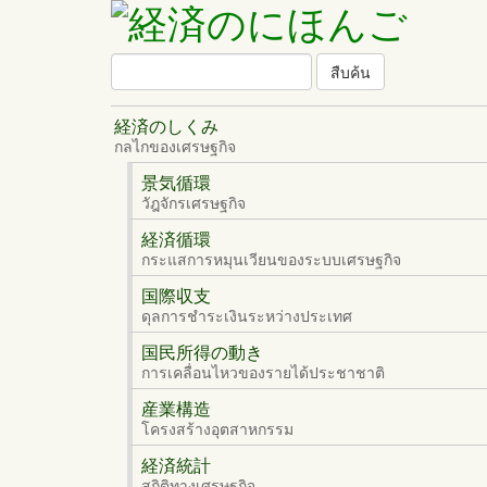
สืบค้น
ธีม
経済のしくみ
กลไกของเศรษฐกิจ
景気循環
วัฎจักรเศรษฐกิจ
経済循環
กระแสการหมุนเวียนของระบบเศรษฐกิจ
国際収支
ดุลการชำระเงินระหว่างประเทศ
国民所得の動き
การเคลื่อนไหวของรายได้ประชาชาติ
産業構造
โครงสร้างอุตสาหกรรม
経済統計
สถิติทางเศรษฐกิจ