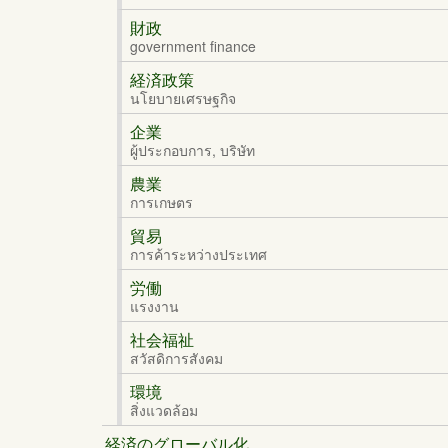
財政
government finance
経済政策
นโยบายเศรษฐกิจ
企業
ผู้ประกอบการ, บริษัท
農業
การเกษตร
貿易
การค้าระหว่างประเทศ
労働
แรงงาน
社会福祉
สวัสดิการสังคม
環境
สิ่งแวดล้อม
経済のグローバル化