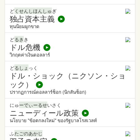
ど
くせんしほんしゅ
ぎ
独占資本主義
ทุนนิยมผูกขาด
ど
るき
き
ドル危機
วิกฤตค่าเงินดอลลาร์
ど
るしょ
っく
ドル・ショック（ニクソン・ショ
ック）
ปรากฏการณ์ดอลลาร์ช็อก (นิกสันช็อก)
にゅ
ーでぃーるせ
いさく
ニューディール政策
นโยบาย "ข้อตกลงใหม่" ของรัฐบาลโรสเวลท์
ふ
たごのあかじ