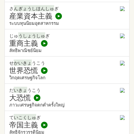
さ
んぎょうしほんしゅ
ぎ
産業資本主義
ระบบทุนนิยมอุตสาหกรรม
じゅ
うしょうしゅ
ぎ
重商主義
ลัทธิพาณิชย์นิยม
せ
かいきょ
うこう
世界恐慌
วิกฤตเศรษฐกิจโลก
だ
いきょ
うこう
大恐慌
ภาวะเศรษฐกิจตกต่ำครั้งใหญ่
て
いこくしゅ
ぎ
帝国主義
ลัทธิจักรวรรดินิยม