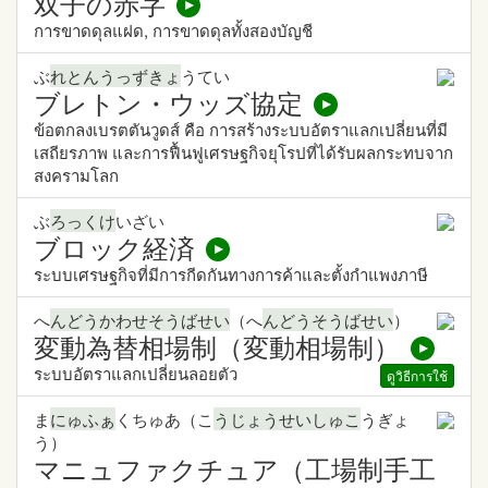
双子の赤字
การขาดดุลแฝด, การขาดดุลทั้งสองบัญชี
ぶ
れとんうっずきょ
うてい
ブレトン・ウッズ協定
ข้อตกลงเบรตตันวูดส์ คือ การสร้างระบบอัตราแลกเปลี่ยนที่มี
เสถียรภาพ และการฟื้นฟูเศรษฐกิจยุโรปที่ได้รับผลกระทบจาก
สงครามโลก
ぶ
ろっくけ
いざい
ブロック経済
ระบบเศรษฐกิจที่มีการกีดกันทางการค้าและตั้งกำแพงภาษี
へ
んどうかわせそうばせい
（へ
んどうそうばせい
）
変動為替相場制（変動相場制）
ระบบอัตราแลกเปลี่ยนลอยตัว
ดูวิธีการใช้
ま
にゅふぁ
くちゅあ（こ
うじょうせいしゅこ
うぎょ
う）
マニュファクチュア（工場制手工