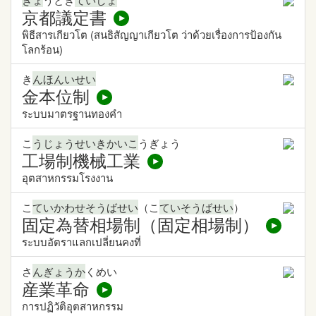
京都議定書
พิธีสารเกียวโต (สนธิสัญญาเกียวโต ว่าด้วยเรื่องการป้องกัน
โลกร้อน)
き
んほんいせい
金本位制
ระบบมาตรฐานทองคำ
こ
うじょうせいきかいこ
うぎょう
工場制機械工業
อุตสาหกรรมโรงงาน
こ
ていかわせそうばせい
（こ
ていそうばせい
）
固定為替相場制（固定相場制）
ระบบอัตราแลกเปลี่ยนคงที่
さ
んぎょうか
くめい
産業革命
การปฏิวัติอุตสาหกรรม