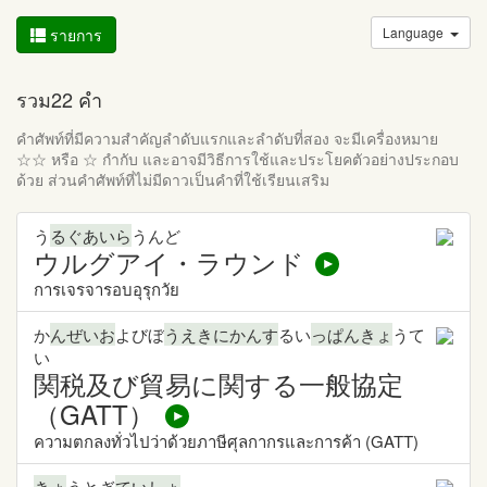
Language
รายการ
รวม22 คำ
คำศัพท์ที่มีความสำคัญลำดับแรกและลำดับที่สอง จะมีเครื่องหมาย
☆☆ หรือ ☆ กำกับ และอาจมีวิธีการใช้และประโยคตัวอย่างประกอบ
ด้วย ส่วนคำศัพท์ที่ไม่มีดาวเป็นคำที่ใช้เรียนเสริม
う
るぐあいら
うんど
ウルグアイ・ラウンド
การเจรจารอบอุรุกวัย
か
んぜいお
よびぼ
うえきにかんす
るい
っぱんきょ
うて
い
関税及び貿易に関する一般協定
（GATT）
ความตกลงทั่วไปว่าด้วยภาษีศุลกากรและการค้า (GATT)
きょ
うとぎ
ていしょ