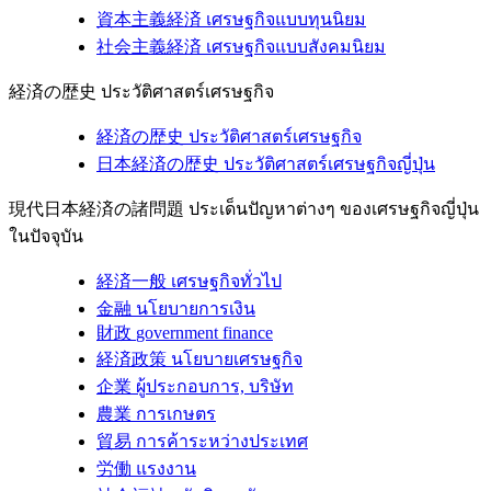
資本主義経済
เศรษฐกิจแบบทุนนิยม
社会主義経済
เศรษฐกิจแบบสังคมนิยม
経済の歴史
ประวัติศาสตร์เศรษฐกิจ
経済の歴史
ประวัติศาสตร์เศรษฐกิจ
日本経済の歴史
ประวัติศาสตร์เศรษฐกิจญี่ปุ่น
現代日本経済の諸問題
ประเด็นปัญหาต่างๆ ของเศรษฐกิจญี่ปุ่น
ในปัจจุบัน
経済一般
เศรษฐกิจทั่วไป
金融
นโยบายการเงิน
財政
government finance
経済政策
นโยบายเศรษฐกิจ
企業
ผู้ประกอบการ, บริษัท
農業
การเกษตร
貿易
การค้าระหว่างประเทศ
労働
แรงงาน