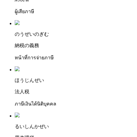
ผู้เสียภาษี
の
うぜいのぎ
む
納税の義務
หน้าที่การจ่ายภาษี
ほ
うじ
んぜい
法人税
ภาษีเงินได้นิติบุคคล
る
いしんか
ぜい