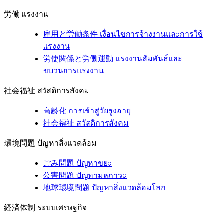
労働
แรงงาน
雇用と労働条件
เงื่อนไขการจ้างงานและการใช้
แรงงาน
労使関係と労働運動
แรงงานสัมพันธ์และ
ขบวนการแรงงาน
社会福祉
สวัสดิการสังคม
高齢化
การเข้าสู่วัยสูงอายุ
社会福祉
สวัสดิการสังคม
環境問題
ปัญหาสิ่งแวดล้อม
ごみ問題
ปัญหาขยะ
公害問題
ปัญหามลภาวะ
地球環境問題
ปัญหาสิ่งแวดล้อมโลก
経済体制
ระบบเศรษฐกิจ