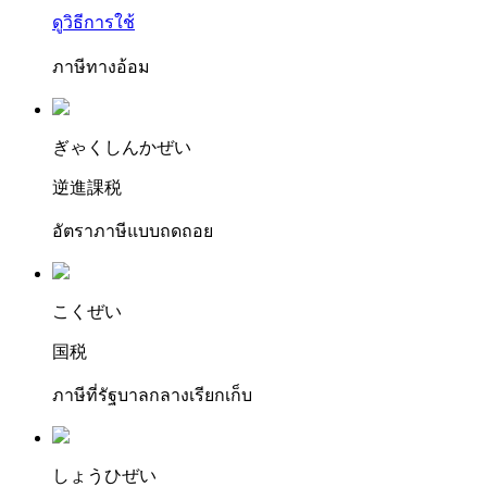
ดูวิธีการใช้
ภาษีทางอ้อม
ぎゃ
くしんか
ぜい
逆進課税
อัตราภาษีแบบถดถอย
こ
くぜい
国税
ภาษีที่รัฐบาลกลางเรียกเก็บ
しょ
うひ
ぜい