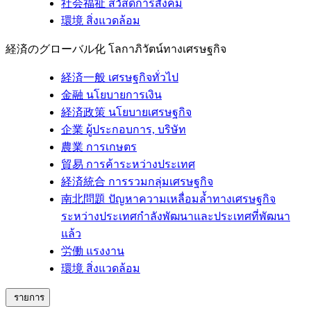
社会福祉
สวัสดิการสังคม
環境
สิ่งแวดล้อม
経済のグローバル化
โลกาภิวัตน์ทางเศรษฐกิจ
経済一般
เศรษฐกิจทั่วไป
金融
นโยบายการเงิน
経済政策
นโยบายเศรษฐกิจ
企業
ผู้ประกอบการ, บริษัท
農業
การเกษตร
貿易
การค้าระหว่างประเทศ
経済統合
การรวมกลุ่มเศรษฐกิจ
南北問題
ปัญหาความเหลื่อมล้ำทางเศรษฐกิจ
ระหว่างประเทศกำลังพัฒนาและประเทศที่พัฒนา
แล้ว
労働
แรงงาน
環境
สิ่งแวดล้อม
รายการ