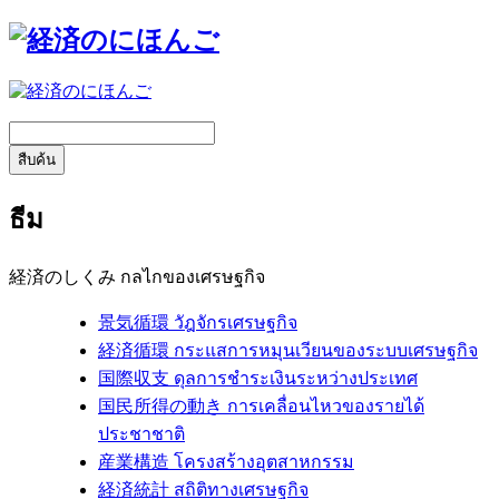
สืบค้น
ธีม
経済のしくみ
กลไกของเศรษฐกิจ
景気循環
วัฎจักรเศรษฐกิจ
経済循環
กระแสการหมุนเวียนของระบบเศรษฐกิจ
国際収支
ดุลการชำระเงินระหว่างประเทศ
国民所得の動き
การเคลื่อนไหวของรายได้
ประชาชาติ
産業構造
โครงสร้างอุตสาหกรรม
経済統計
สถิติทางเศรษฐกิจ