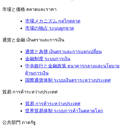
市場と価格
ตลาดและราคา
市場メカニズム
กลไกตลาด
市場の独占
ระบบผูกขาด
通貨と金融
เงินตราและการเงิน
通貨と為替
เงินตราและการแลกเปลี่ยน
金融制度
ระบบการเงิน
中央銀行と金融政策
ธนาคารกลางและนโยบาย
ด้านการเงิน
国際通貨体制
ระบบเงินตราระหว่างประเทศ
貿易
การค้าระหว่างประเทศ
貿易
การค้าระหว่างประเทศ
世界貿易体制
ระบบการค้าในตลาดโลก
公共部門
ภาครัฐ