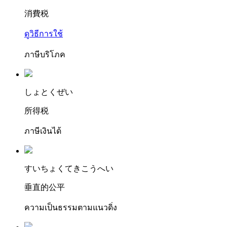
消費税
ดูวิธีการใช้
ภาษีบริโภค
しょ
とく
ぜい
所得税
ภาษีเงินได้
す
いちょくてきこうへい
垂直的公平
ความเป็นธรรมตามแนวดิ่ง