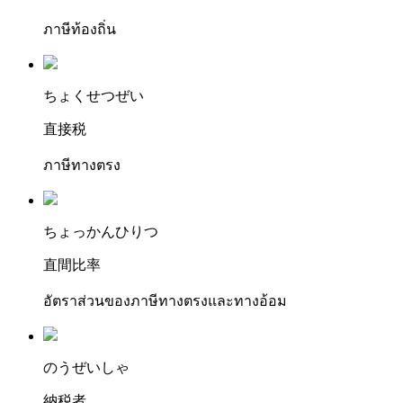
ภาษีท้องถิ่น
ちょ
くせつ
ぜい
直接税
ภาษีทางตรง
ちょ
っかんひ
りつ
直間比率
อัตราส่วนของภาษีทางตรงและทางอ้อม
の
うぜ
いしゃ
納税者