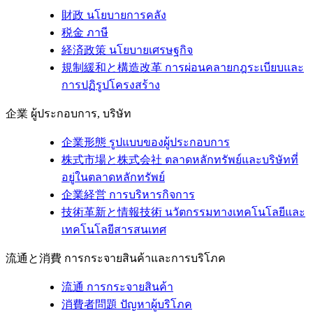
財政
นโยบายการคลัง
税金
ภาษี
経済政策
นโยบายเศรษฐกิจ
規制緩和と構造改革
การผ่อนคลายกฎระเบียบและ
การปฏิรูปโครงสร้าง
企業
ผู้ประกอบการ, บริษัท
企業形態
รูปแบบของผู้ประกอบการ
株式市場と株式会社
ตลาดหลักทรัพย์และบริษัทที่
อยู่ในตลาดหลักทรัพย์
企業経営
การบริหารกิจการ
技術革新と情報技術
นวัตกรรมทางเทคโนโลยีและ
เทคโนโลยีสารสนเทศ
流通と消費
การกระจายสินค้าและการบริโภค
流通
การกระจายสินค้า
消費者問題
ปัญหาผู้บริโภค