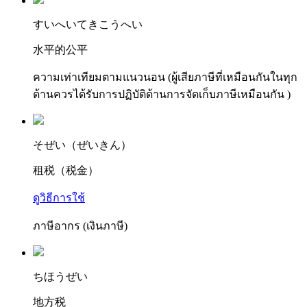
す
いへいてきこうへい
水平的公平
ความเท่าเทียมตามแนวนอน (ผู้เสียภาษีที่เหมือนกันในทุก
ด้านควรได้รับการปฏิบัติด้านการจัดเก็บภาษีเหมือนกัน )
そ
ぜい
（ぜ
いきん
）
租税（税金）
ดูวิธีการใช้
ภาษีอากร (เงินภาษี)
ち
ほ
うぜい
地方税