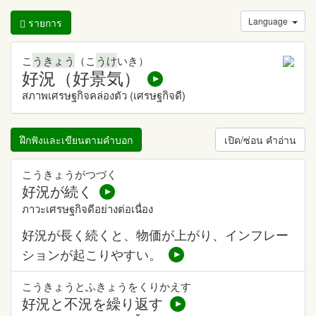
Language
รายการ
こ
うきょう
（こ
うけ
いき）
好況（好景気）
สภาพเศรษฐกิจคล่องตัว (เศรษฐกิจดี)
ฝึกฟังและเขียนตามคำบอก
เปิด/ซ่อน คำอ่าน
こうきょうがつづく
好況が続く
ภาวะเศรษฐกิจดีอย่างต่อเนื่อง
好況が長く続くと、物価が上がり、インフレー
ションが起こりやすい。
こうきょうとふきょうをくりかえす
好況と不況を繰り返す