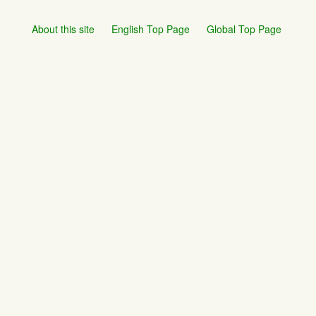
About this site
English Top Page
Global Top Page