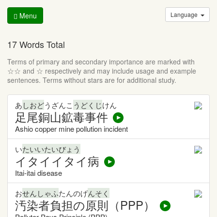
Language
Menu
17 Words Total
Terms of primary and secondary importance are marked with
☆☆ and ☆ respectively and may include usage and example
sentences. Terms without stars are for additional study.
あ
しおど
うざんこ
うどくじ
けん
足尾銅山鉱毒事件
Ashio copper mine pollution incident
い
たいいたいびょう
イタイイタイ病
Itai-itai disease
お
せんしゃふ
たんのげ
んそく
汚染者負担の原則（PPP）
Polluter Pays Principle (PPP)