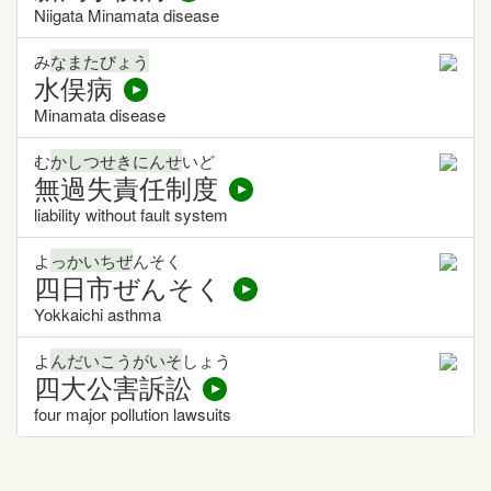
Niigata Minamata disease
み
なまたびょう
水俣病
Minamata disease
む
かしつせきにんせ
いど
無過失責任制度
liability without fault system
よ
っかいちぜ
んそく
四日市ぜんそく
Yokkaichi asthma
よ
んだいこうがいそ
しょう
四大公害訴訟
four major pollution lawsuits