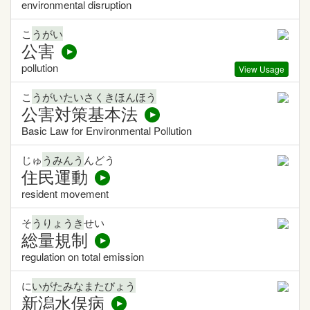
environmental disruption
こ
うがい
公害
pollution
View Usage
こ
うがいたいさくきほんほう
公害対策基本法
Basic Law for Environmental Pollution
じゅ
うみんう
んどう
住民運動
resident movement
そ
うりょうき
せい
総量規制
regulation on total emission
に
いがたみなまたびょう
新潟水俣病