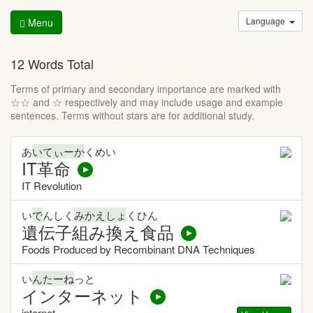
Language
Menu
12 Words Total
Terms of primary and secondary importance are marked with
☆☆ and ☆ respectively and may include usage and example
sentences. Terms without stars are for additional study.
あ
いてぃーか
くめい
IT革命
IT Revolution
い
で
んしく
みかえしょ
くひん
遺伝子組み換え食品
Foods Produced by Recombinant DNA Techniques
い
んたーね
っと
インターネット
internet