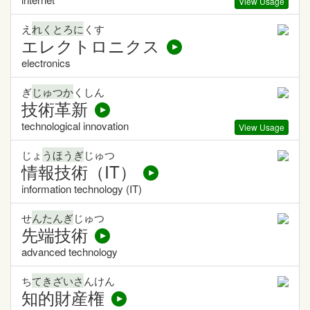
View Usage
え
れくとろに
くす
エレクトロニクス
electronics
ぎ
じゅつか
くしん
技術革新
technological innovation
View Usage
じょ
うほうぎ
じゅつ
情報技術（IT）
information technology (IT)
せ
んたんぎ
じゅつ
先端技術
advanced technology
ち
てきざいさ
んけん
知的財産権