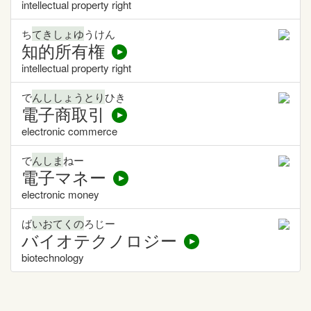
intellectual property right
ち
てきしょゆ
うけん
知的所有権
intellectual property right
で
んししょうとり
ひき
電子商取引
electronic commerce
で
んしま
ねー
電子マネー
electronic money
ば
いおてくの
ろじー
バイオテクノロジー
biotechnology