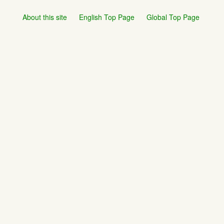
About this site
English Top Page
Global Top Page