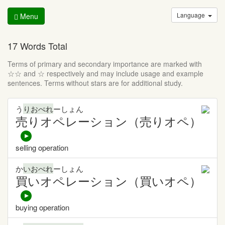
Language
Menu
17 Words Total
Terms of primary and secondary importance are marked with
☆☆ and ☆ respectively and may include usage and example
sentences. Terms without stars are for additional study.
う
りおぺれ
ーしょん
売りオペレーション（売りオペ）
selling operation
か
いおぺれ
ーしょん
買いオペレーション（買いオペ）
buying operation