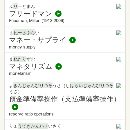
ふ
り
ーどまん
フリードマン
Friedman, Milton (1912-2006)
ま
ねーさぷら
い
マネー・サプライ
money supply
ま
ねたり
ずむ
マネタリズム
monetarism
よ
きんじゅんびりつそ
うさ（し
はらいじゅんびりつそ
うさ）
預金準備率操作（支払準備率操作）
reserve ratio operations
りょ
うてきかんわせ
いさく