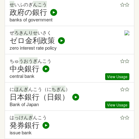
せ
いふのぎ
んこう
政府の銀行
banks of government
ぜ
ろきんりせ
いさく
ゼロ金利政策
zero interest rate policy
ちゅ
うおうぎ
んこう
中央銀行
central bank
View Usage
に
ほんぎ
んこう（に
ちぎん
）
日本銀行（日銀）
Bank of Japan
View Usage
は
っけんぎ
んこう
発券銀行
issue bank