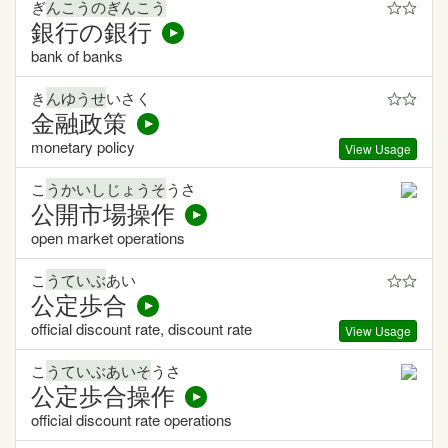
ぎ
んこうのぎんこう
銀行の銀行
bank of banks
き
んゆうせ
いさく
金融政策
monetary policy
View Usage
こ
うかいしじょうそ
うさ
公開市場操作
open market operations
こ
うていぶ
あい
公定歩合
official discount rate, discount rate
View Usage
こ
うていぶあいそ
うさ
公定歩合操作
official discount rate operations