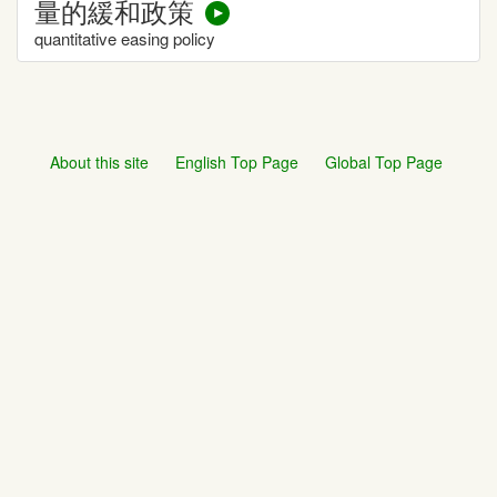
量的緩和政策
quantitative easing policy
About this site
English Top Page
Global Top Page