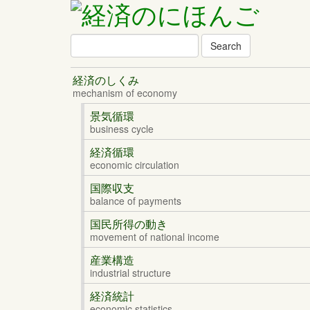
Search
Theme
経済のしくみ
List
mechanism of economy
景気循環
business cycle
経済循環
economic circulation
国際収支
balance of payments
国民所得の動き
movement of national income
産業構造
industrial structure
経済統計
economic statistics