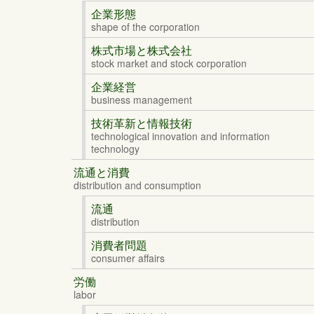
企業形態
shape of the corporation
株式市場と株式会社
stock market and stock corporation
企業経営
business management
技術革新と情報技術
technological innovation and information
technology
流通と消費
distribution and consumption
流通
distribution
消費者問題
consumer affairs
労働
labor