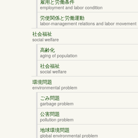
雇用と労働条件
employment and labor condition
労使関係と労働運動
labor-management relations and labor movement
社会福祉
social welfare
高齢化
aging of population
社会福祉
social welfare
環境問題
environmental problem
ごみ問題
garbage problem
公害問題
pollution problem
地球環境問題
global environmental problem