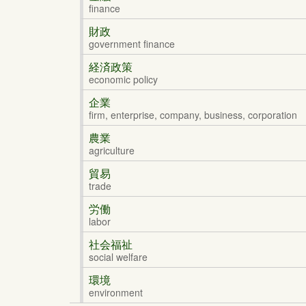
finance
財政
government finance
経済政策
economic policy
企業
firm, enterprise, company, business, corporation
農業
agriculture
貿易
trade
労働
labor
社会福祉
social welfare
環境
environment