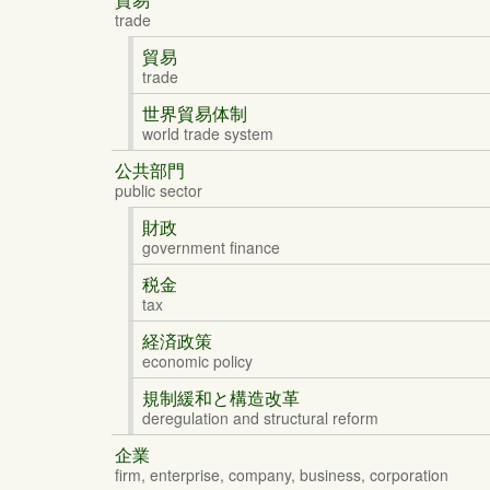
trade
貿易
trade
世界貿易体制
world trade system
公共部門
public sector
財政
government finance
税金
tax
経済政策
economic policy
規制緩和と構造改革
deregulation and structural reform
企業
firm, enterprise, company, business, corporation