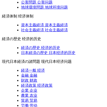
公害問題
公害问题
地球環境問題
地球环境问题
経済体制
经济体制
資本主義経済
資本主義経済
社会主義経済
社会主義経済
経済の歴史
经济的历史
経済の歴史
经济的历史
日本経済の歴史
日本经济的历史
現代日本経済の諸問題
现代日本经济问题
経済一般
经济
金融
金融
財政
财政
経済政策
经济政策
企業
企业
農業
农业
貿易
贸易
労働
劳动