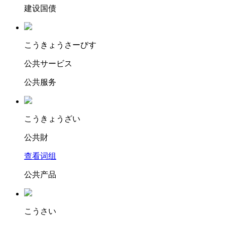
建设国债
こ
うきょうさ
ーびす
公共サービス
公共服务
こ
うきょ
うざい
公共財
查看词组
公共产品
こ
うさい