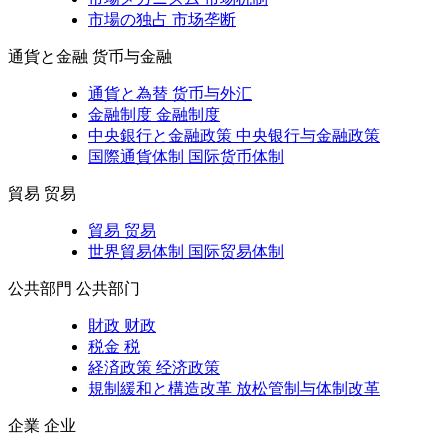
市場の独占
市场垄断
通貨と金融
货币与金融
通貨と為替
货币与外汇
金融制度
金融制度
中央銀行と金融政策
中央银行与金融政策
国際通貨体制
国际货币体制
貿易
贸易
貿易
贸易
世界貿易体制
国际贸易体制
公共部門
公共部门
財政
财政
税金
税
経済政策
经济政策
規制緩和と構造改革
放松管制与体制改革
企業
企业