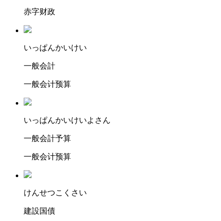
赤字财政
い
っぱんか
いけい
一般会計
一般会计预算
い
っぱんかいけいよ
さん
一般会計予算
一般会计预算
け
んせつこ
くさい
建設国債