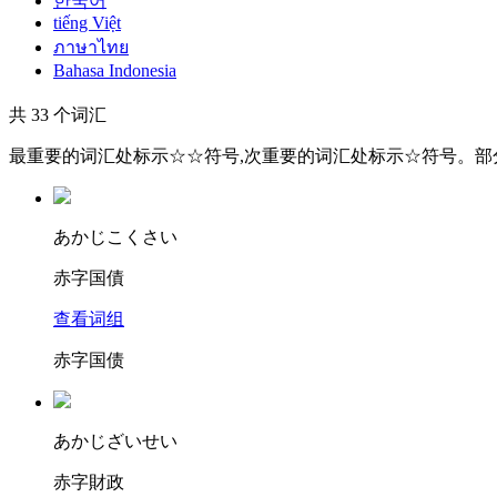
한국어
tiếng Việt
ภาษาไทย
Bahasa Indonesia
共 33 个词汇
最重要的词汇处标示☆☆符号,次重要的词汇处标示☆符号。
あ
かじこ
くさい
赤字国債
查看词组
赤字国债
あ
かじざ
いせい
赤字財政