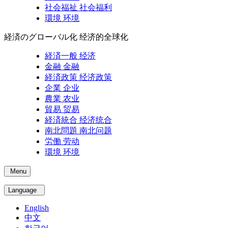
社会福祉
社会福利
環境
环境
経済のグローバル化
经济的全球化
経済一般
经济
金融
金融
経済政策
经济政策
企業
企业
農業
农业
貿易
贸易
経済統合
经济统合
南北問題
南北问题
労働
劳动
環境
环境
Menu
Language
English
中文