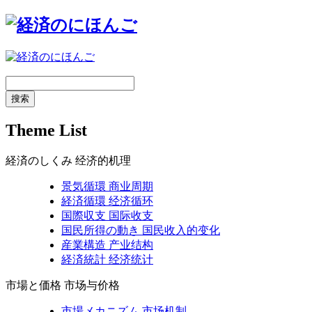
搜索
Theme List
経済のしくみ
经济的机理
景気循環
商业周期
経済循環
经济循环
国際収支
国际收支
国民所得の動き
国民收入的变化
産業構造
产业结构
経済統計
经济统计
市場と価格
市场与价格
市場メカニズム
市场机制