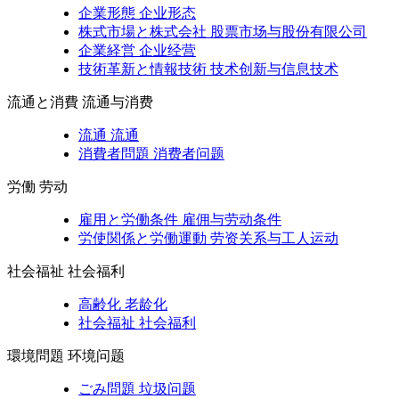
企業形態
企业形态
株式市場と株式会社
股票市场与股份有限公司
企業経営
企业经营
技術革新と情報技術
技术创新与信息技术
流通と消費
流通与消费
流通
流通
消費者問題
消费者问题
労働
劳动
雇用と労働条件
雇佣与劳动条件
労使関係と労働運動
劳资关系与工人运动
社会福祉
社会福利
高齢化
老龄化
社会福祉
社会福利
環境問題
环境问题
ごみ問題
垃圾问题