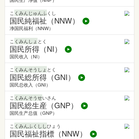
こ
くみんじゅんふ
くし
国民純福祉（NNW）
净国民福利（NNW）
こ
くみんしょ
とく
国民所得（NI）
国民收入（NI）
こ
くみんそうしょ
とく
国民総所得（GNI）
国民总收入（GNI）
こ
くみんそうせ
いさん
国民総生産（GNP）
国民生产总值（GNP）
こ
くみんふくしし
ひょう
国民福祉指標（NNW）