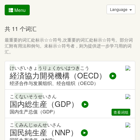
Language
Menu
共 11 个词汇
最重要的词汇处标示☆☆符号,次重要的词汇处标示☆符号。部分词
汇附有用法和例句。未标示☆符号者，则为提供进一步学习用的词
汇。
け
いざいきょ
うりょくかいはつき
こう
経済協力開発機構（OECD）
经济合作与发展组织、经合组织（OECD）
こ
くないそうせ
いさん
国内総生産（GDP）
国内生产总值（GDP）
查看词组
こ
くみんじゅんせ
いさん
国民純生産（NNP）
国民生产净值（NNP）