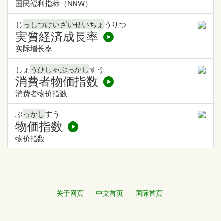
国民福利指标（NNW）
じ
っしつけいざいせいちょ
うりつ
実質経済成長率
实际增长率
しょ
うひしゃぶっかし
すう
消費者物価指数
消费者物价指数
ぶ
っかし
すう
物価指数
物价指数
关于网页
中文首页
国际首页