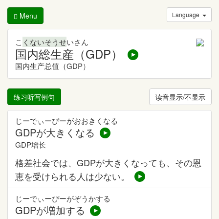
Language
Menu
こ
くないそうせ
いさん
国内総生産（GDP）
国内生产总值（GDP）
练习听写例句
读音显示/不显示
じーでぃーぴーがおおきくなる
GDPが大きくなる
GDP增长
格差社会では、GDPが大きくなっても、その恩
恵を受けられる人は少ない。
じーでぃーぴーがぞうかする
GDPが増加する