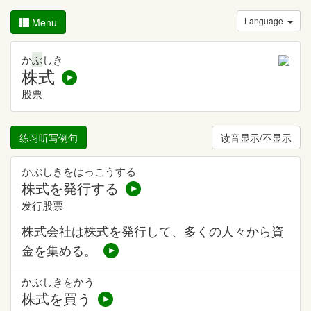
Language
Menu
か
ぶ
しき
株式
股票
练习听写例句
读音显示/不显示
かぶしきをはっこうする
株式を発行する
发行股票
株式会社は株式を発行して、多くの人々から資
金を集める。
かぶしきをかう
株式を買う