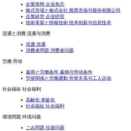
企業形態
企业形态
株式市場と株式会社
股票市场与股份有限公司
企業経営
企业经营
技術革新と情報技術
技术创新与信息技术
流通と消費
流通与消费
流通
流通
消費者問題
消费者问题
労働
劳动
雇用と労働条件
雇佣与劳动条件
労使関係と労働運動
劳资关系与工人运动
社会福祉
社会福利
高齢化
老龄化
社会福祉
社会福利
環境問題
环境问题
ごみ問題
垃圾问题