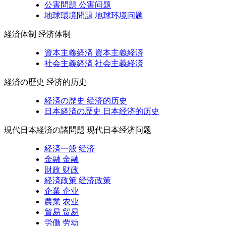
公害問題
公害问题
地球環境問題
地球环境问题
経済体制
经济体制
資本主義経済
資本主義経済
社会主義経済
社会主義経済
経済の歴史
经济的历史
経済の歴史
经济的历史
日本経済の歴史
日本经济的历史
現代日本経済の諸問題
现代日本经济问题
経済一般
经济
金融
金融
財政
财政
経済政策
经济政策
企業
企业
農業
农业
貿易
贸易
労働
劳动