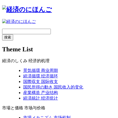
搜索
Theme List
経済のしくみ
经济的机理
景気循環
商业周期
経済循環
经济循环
国際収支
国际收支
国民所得の動き
国民收入的变化
産業構造
产业结构
経済統計
经济统计
市場と価格
市场与价格
市場メカニズム
市场机制