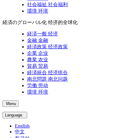
社会福祉
社会福利
環境
环境
経済のグローバル化
经济的全球化
経済一般
经济
金融
金融
経済政策
经济政策
企業
企业
農業
农业
貿易
贸易
経済統合
经济统合
南北問題
南北问题
労働
劳动
環境
环境
Menu
Language
English
中文