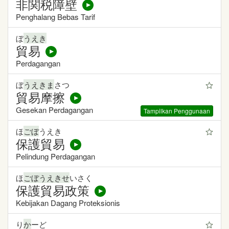
非関税障壁
Penghalang Bebas Tarif
ぼ
うえき
貿易
Perdagangan
ぼ
うえきま
さつ
貿易摩擦
Gesekan Perdagangan
Tampilkan Penggunaan
ほ
ごぼ
うえき
保護貿易
Pelindung Perdagangan
ほ
ごぼうえきせ
いさく
保護貿易政策
Kebijakan Dagang Proteksionis
り
か
ーど