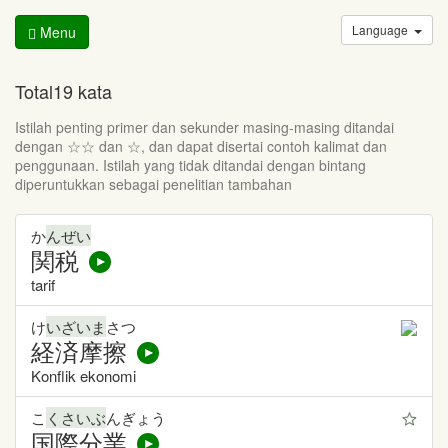
Language
Menu
Total19 kata
Istilah penting primer dan sekunder masing-masing ditandai
dengan ☆☆ dan ☆, dan dapat disertai contoh kalimat dan
penggunaan. Istilah yang tidak ditandai dengan bintang
diperuntukkan sebagai penelitian tambahan
か
んぜい
関税
tarif
け
いざいま
さつ
経済摩擦
Konflik ekonomi
こ
くさいぶ
んぎょう
国際分業