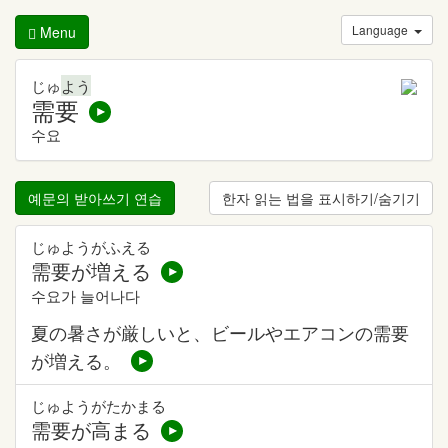
Language
Menu
じゅ
よう
需要
수요
예문의 받아쓰기 연습
한자 읽는 법을 표시하기/숨기기
じゅようがふえる
需要が増える
수요가 늘어나다
夏の暑さが厳しいと、ビールやエアコンの需要
が増える。
じゅようがたかまる
需要が高まる