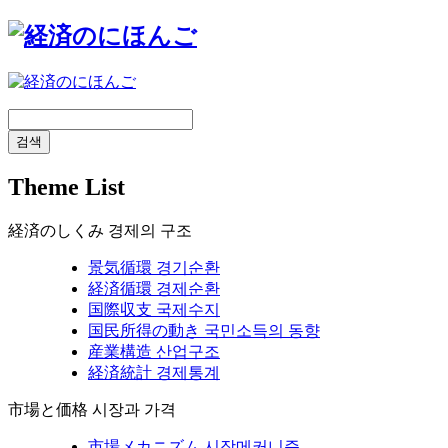
검색
Theme List
経済のしくみ
경제의 구조
景気循環
경기순환
経済循環
경제순환
国際収支
국제수지
国民所得の動き
국민소득의 동향
産業構造
산업구조
経済統計
경제통계
市場と価格
시장과 가격
市場メカニズム
시장메커니즘