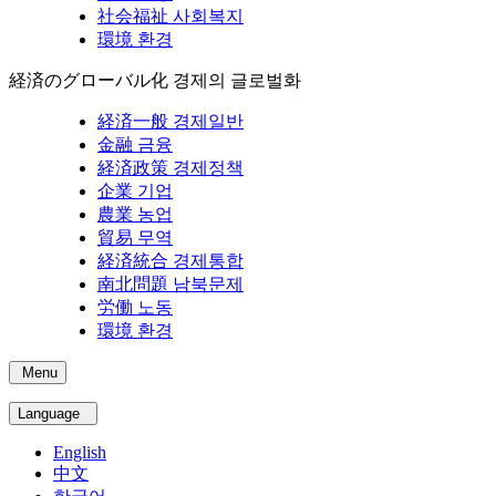
社会福祉
사회복지
環境
환경
経済のグローバル化
경제의 글로벌화
経済一般
경제일반
金融
금융
経済政策
경제정책
企業
기업
農業
농업
貿易
무역
経済統合
경제통합
南北問題
남북문제
労働
노동
環境
환경
Menu
Language
English
中文