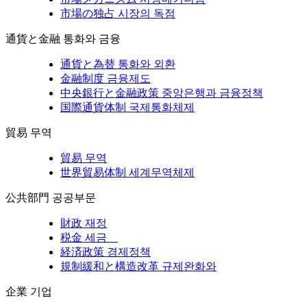
市場の独占
시장의 독점
通貨と金融
통화와 금융
通貨と為替
통화와 외환
金融制度
금융제도
中央銀行と金融政策
중앙은행과 금융정책
国際通貨体制
국제통화체제
貿易
무역
貿易
무역
世界貿易体制
세계무역체제
公共部門
공공부문
財政
재정
税金
세금
経済政策
경제정책
規制緩和と構造改革
규제완화와
企業
기업