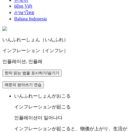
한국어
tiếng Việt
ภาษาไทย
Bahasa Indonesia
い
んふれ
ーしょん（い
んふれ
）
インフレーション（インフレ）
인플레이션, 인플레
한자 읽는 법을 표시하기/숨기기
예문의 받아쓰기 연습
いんふれーしょんがおこる
インフレーションが起こる
인플레이션이 일어나다
インフレーションが起こると、物価が上がり、生活が