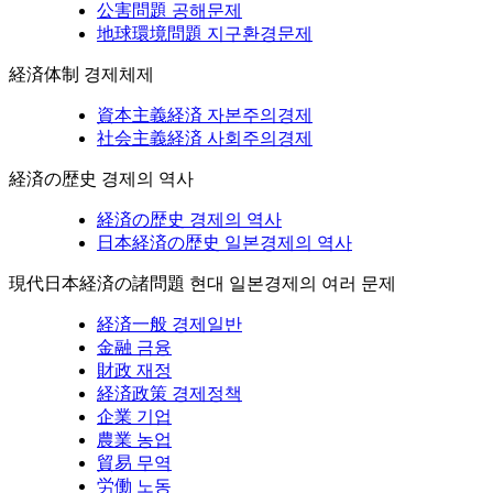
公害問題
공해문제
地球環境問題
지구환경문제
経済体制
경제체제
資本主義経済
자본주의경제
社会主義経済
사회주의경제
経済の歴史
경제의 역사
経済の歴史
경제의 역사
日本経済の歴史
일본경제의 역사
現代日本経済の諸問題
현대 일본경제의 여러 문제
経済一般
경제일반
金融
금융
財政
재정
経済政策
경제정책
企業
기업
農業
농업
貿易
무역
労働
노동