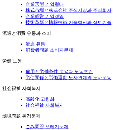
企業形態
기업형태
株式市場と株式会社
주식시장과 주식회사
企業経営
기업경영
技術革新と情報技術
기술혁신과 정보기술
流通と消費
유통과 소비
流通
유통
消費者問題
소비자문제
労働
노동
雇用と労働条件
고용과 노동조건
労使関係と労働運動
노사관계와 노사운동
社会福祉
사회복지
高齢化
고령화
社会福祉
사회복지
環境問題
환경문제
ごみ問題
쓰레기문제